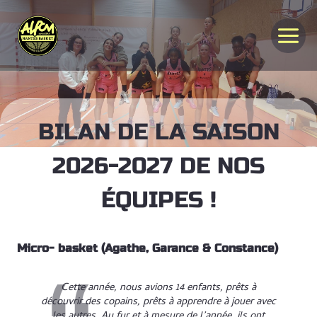
Aller
au
contenu
BILAN DE LA SAISON
2026-2027 DE NOS
ÉQUIPES !
Micro- basket (Agathe, Garance & Constance)
Cette année, nous avions 14 enfants, prêts à
découvrir des copains, prêts à apprendre à jouer avec
les autres. Au fur et à mesure de l’année, ils ont